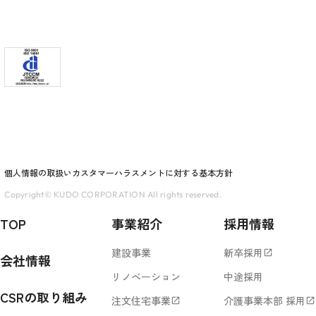
個人情報の取扱い
カスタマーハラスメントに対する基本方針
Copyright© KUDO CORPORATION All rights reserved.
TOP
事業紹介
採用情報
建設事業
新卒採用
open_in_new
会社情報
リノベーション
中途採用
CSRの取り組み
注文住宅事業
介護事業本部 採用
open_in_new
open_in_new