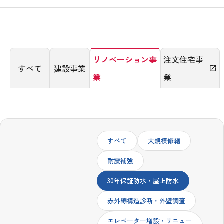
IR情報
リノベーション事
注文住宅事
すべて
建設事業
open_in_new
業
業
注
採用情報
文
住
宅
事
業
お問い合わせ
すべて
大規模修繕
耐震補強
30年保証防水・屋上防水
赤外線構造診断・外壁調査
エレベーター増設・リニュー