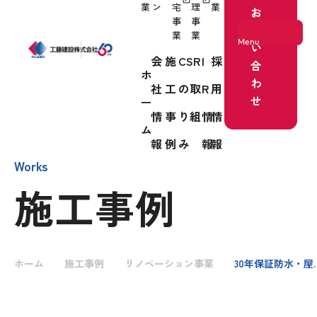
業
ン
宅
理
業
お
事
事
問
業
業
Menu
い
会
施
CSR
I
採
合
ホ
わ
社
工
の取
R
用
ホーム
せ
ー
情
事
り組
情
情
事業紹介
ム
報
例
み
報
報
Works
施工事例
会社情報
施工事例
ホーム
施工事例
リノベーション事業
30年保証防水・屋上防水
CSRの取り組み