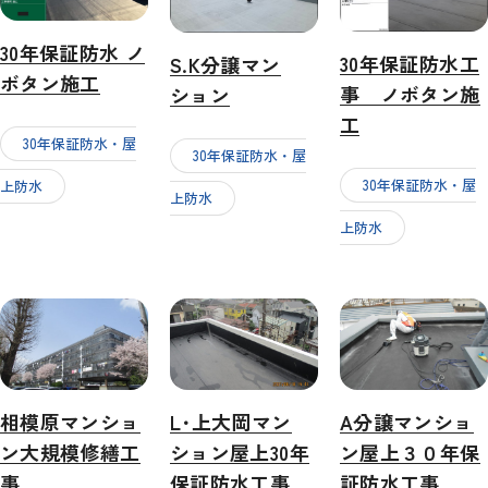
30年保証防水 ノ
30年保証防水工
S.K分譲マン
ボタン施工
事 ノボタン施
ション
工
30年保証防水・屋
30年保証防水・屋
30年保証防水・屋
上防水
上防水
上防水
相模原マンショ
L･上大岡マン
A分譲マンショ
ン大規模修繕工
ション屋上30年
ン屋上３０年保
事
保証防水工事
証防水工事