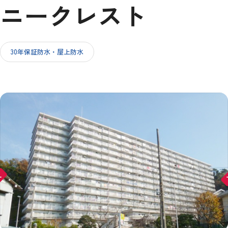
ニークレスト
IR情報
30年保証防水・屋上防水
採用情報
お問い合わせ
ward
arr