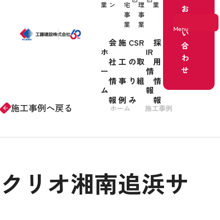
業
ン
宅
理
業
お
事
事
問
業
業
Menu
い
会
施
CSR
採
合
ホ
IR
わ
社
工
の取
用
ホーム
せ
ー
情
情
事
り組
情
事業紹介
ム
報
報
例
み
報
施工事例へ戻る
ホーム
施工事例
リノベー
arrow_forward
会社情報
クリオ湘南追浜サ
施工事例
CSRの取り組み