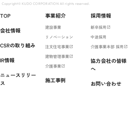
Copyright© KUDO CORPORATION All rights reserved.
TOP
事業紹介
採用情報
建設事業
新卒採用
open_in_new
会社情報
リノベーション
中途採用
CSRの取り組み
注文住宅事業
介護事業本部 採用
open_in_new
open_in_new
建物管理事業
open_in_new
IR情報
協力会社の皆様
介護事業
open_in_new
へ
ニュースリリー
施工事例
ス
お問い合わせ