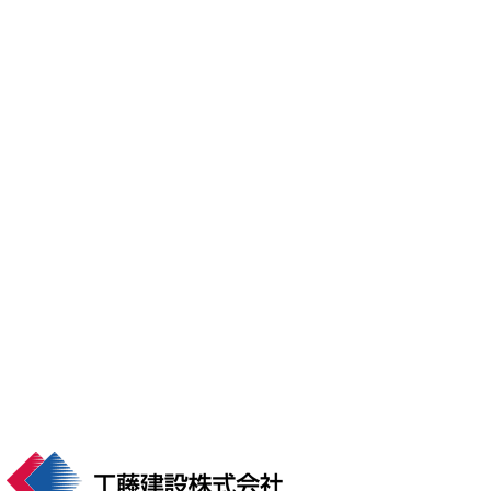
し、 最良の建築プ
共に幅広い案件に
ランをご提案いた
対応した資料をご
します。
用意しておりま
す。
お問い合わせ
arrow_forward
する
資料請求す
arrow_forward
る