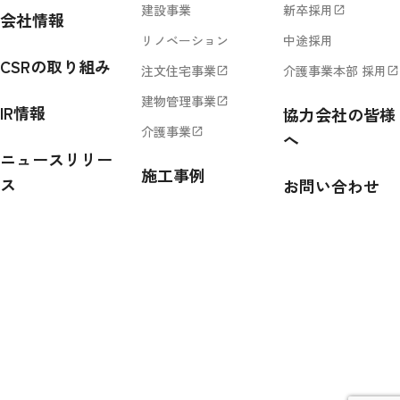
建設事業
新卒採用
open_in_new
会社情報
リノベーション
中途採用
CSRの取り組み
注文住宅事業
介護事業本部 採用
open_in_new
open_in_new
建物管理事業
open_in_new
IR情報
協力会社の皆様
介護事業
open_in_new
へ
ニュースリリー
施工事例
ス
お問い合わせ