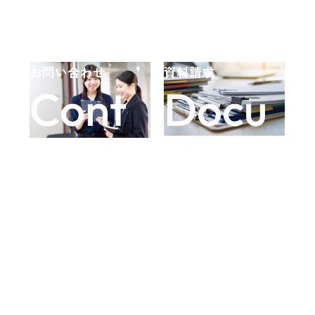
お問い合わせ
資料請求
Cont
Docu
act
ment
s
お客様の理想を叶
える「品質・コス
公共事業から民間
ト・納期」の最適
まで新築・リノ
バランスを追求
ベーション、