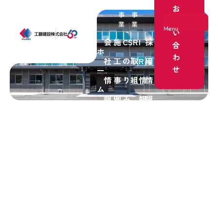
業
ン
宅
理
業
お
事
事
問
業
業
Menu
い
会
施
CSR
I
採
合
ホ
わ
社
工
の取
R
用
ホーム
せ
ー
情
事
り組
情
情
事業紹介
ム
報
例
み
報
報
会社情報
施工事例
CSRの取り組み