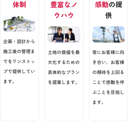
体制
豊富なノ
感動
の提
ウハウ
供
企画・設計から
施工後の管理ま
土地の価値を最
常にお客様に向
でをワンストッ
大化するための
き合い、お客様
プで提供してい
具体的なプラン
の期待を上回る
ます。
を提案します。
ことで感動を呼
ぶことを目指し
ます。