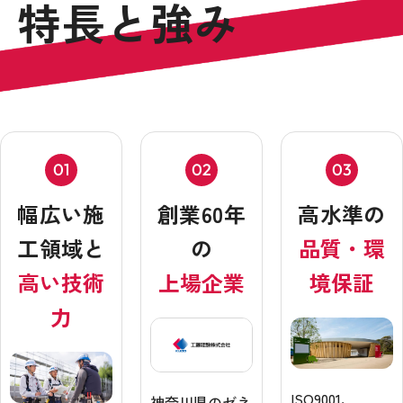
特長と強み
01
02
03
幅広い施
創業60年
高水準の
工領域と
の
品質・環
高い技術
上場企業
境保証
力
ISO9001、
神奈川県のゼネ