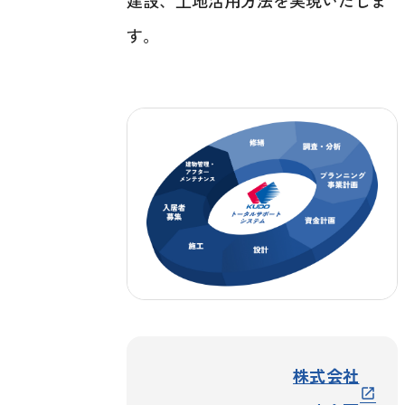
建設、土地活用方法を実現いたしま
す。
株式会社
open_in_new