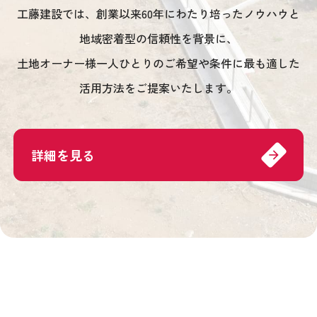
工藤建設では、創業以来60年にわたり培ったノウハウと
地域密着型の信頼性を背景に、
土地オーナー様一人ひとりのご希望や条件に最も適した
活用方法をご提案いたします。
詳細を見る
arrow_forward