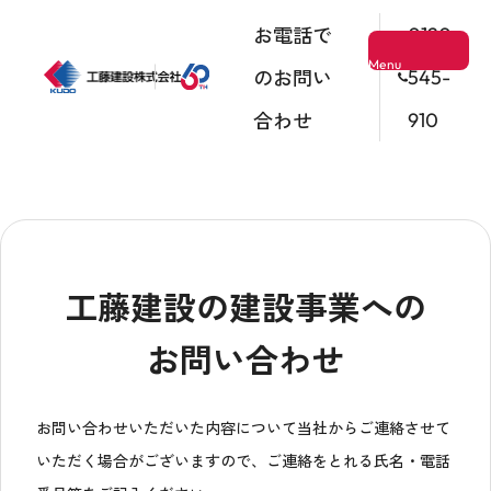
お電話で
0120-
Menu
のお問い
545-
合わせ
910
ホーム
事業紹介
会社情報
工藤建設の建設事業への
お問い合わせ
施工事例
お問い合わせいただいた内容について当社からご連絡させて
いただく場合がございますので、ご連絡をとれる氏名・電話
CSRの取り組み