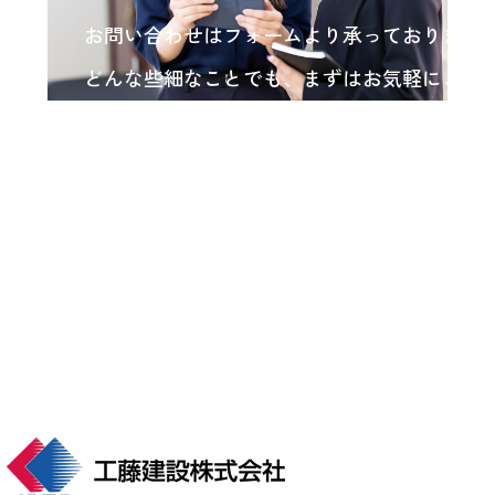
お問い合わせはフォームより承っております
どんな些細なことでも、まずはお気軽にご相
い。
各種お問い合わせ
arrow_forward