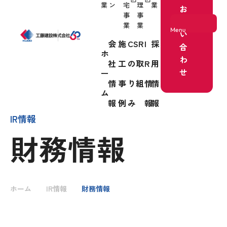
業
ン
宅
理
業
お
事
事
問
業
業
Menu
い
会
施
CSR
I
採
合
ホ
わ
社
工
の取
R
用
ホーム
せ
ー
情
事
り組
情
情
事業紹介
ム
報
例
み
報
報
IR情報
財務情報
会社情報
施工事例
ホーム
IR情報
財務情報
CSRの取り組み