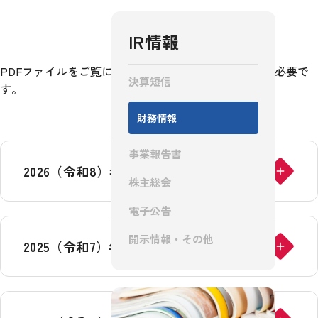
IR情報
IR情報
PDFファイルをご覧になるには、
Adobe® Reader®
が必要で
決算短信
す。
財務情報
採用情報
事業報告書
2026（令和8）年6月期
株主総会
お問い合わせ
電子公告
開示情報・その他
2025（令和7）年6月期