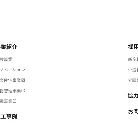
事業紹介
採
設事業
新卒
ノベーション
中途
文住宅事業
介護
open_in_new
物管理事業
open_in_new
協
護事業
open_in_new
お
施工事例