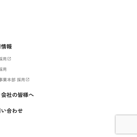
用情報
採用
open_in_new
採用
事業本部 採用
open_in_new
力会社の皆様へ
問い合わせ