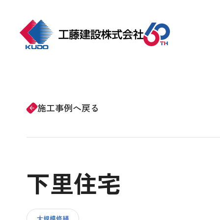
ホーム
事業紹介
施工事例へ戻る
arrow_forward
会社情報
下里住宅
施工事例
CSRの取り組み
大規模修繕