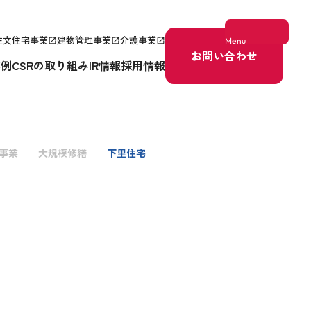
注文住宅事業
建物管理事業
介護事業
Menu
open_in_new
open_in_new
open_in_new
お問い合わせ
事例
CSRの取り組み
IR情報
採用情報
事業
大規模修繕
下里住宅