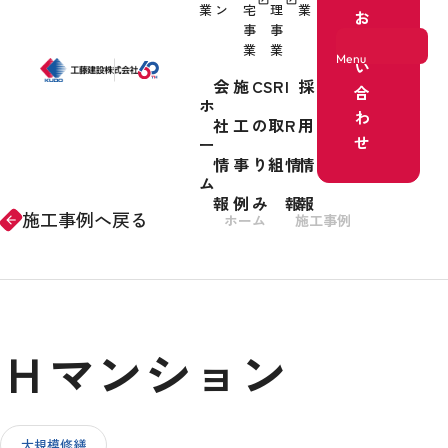
業
ン
宅
理
業
お
事
事
問
業
業
Menu
い
会
施
CSR
I
採
合
ホ
わ
社
工
の取
R
用
ホーム
せ
ー
情
事
り組
情
情
事業紹介
ム
報
例
み
報
報
施工事例へ戻る
ホーム
施工事例
リノベー
arrow_forward
会社情報
Ｈマンション
施工事例
CSRの取り組み
大規模修繕