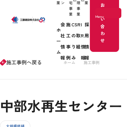
業
ン
宅
理
業
お
事
事
問
業
業
Menu
い
会
施
CSR
I
採
合
ホ
わ
社
工
の取
R
用
ホーム
せ
ー
情
事
り組
情
情
事業紹介
ム
報
例
み
報
報
施工事例へ戻る
ホーム
施工事例
リノベー
arrow_forward
会社情報
中部水再生センター
施工事例
CSRの取り組み
大規模修繕