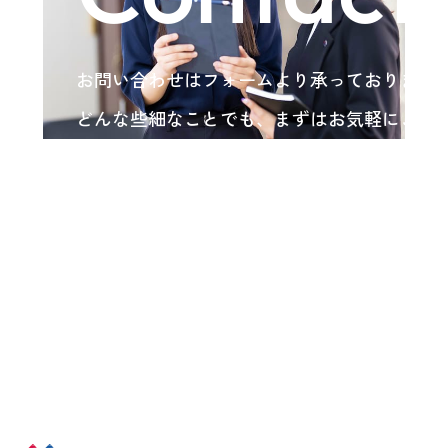
お問い合わせはフォームより承っております
どんな些細なことでも、まずはお気軽にご相
い。
各種お問い合わせ
arrow_forward