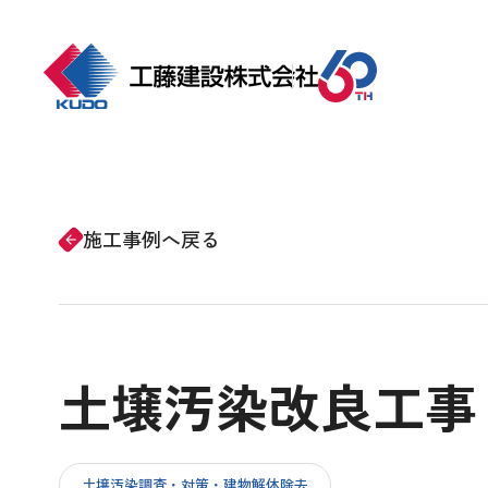
ホーム
事業紹介
施工事例へ戻る
arrow_forward
会社情報
土壌汚染改良工事
施工事例
CSRの取り組み
土壌汚染調査・対策・建物解体除去