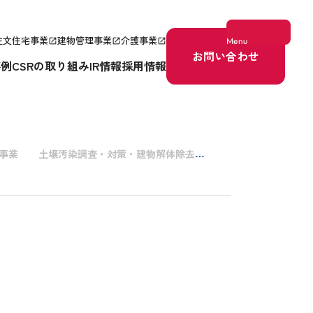
注文住宅事業
建物管理事業
介護事業
Menu
open_in_new
open_in_new
open_in_new
お問い合わせ
事例
CSRの取り組み
IR情報
採用情報
事業
土壌汚染調査・対策・建物解体除去
土壌汚染改良工事