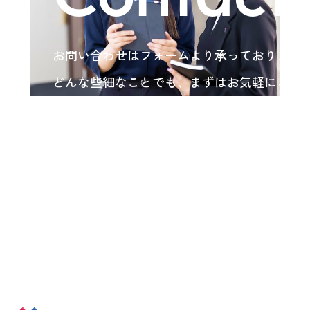
お問い合わせはフォームより承っております
どんな些細なことでも、まずはお気軽にご相
い。
各種お問い合わせ
arrow_forward