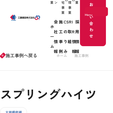
業
ン
宅
理
業
お
事
事
問
業
業
Menu
い
会
施
CSR
I
採
合
ホ
わ
社
工
の取
R
用
ホーム
せ
ー
情
事
り組
情
情
事業紹介
ム
報
例
み
報
報
施工事例へ戻る
ホーム
施工事例
リノベー
arrow_forward
会社情報
スプリングハイツ
施工事例
CSRの取り組み
大規模修繕