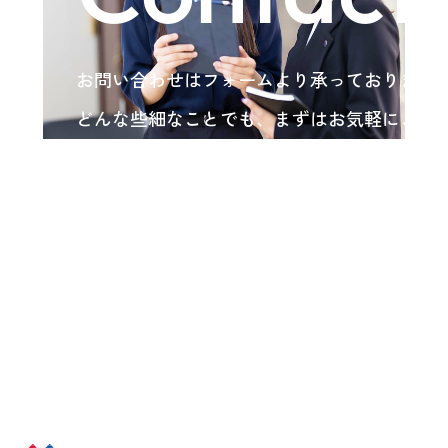
お問い合わせはフォームより承っております
どんな些細なことでも、まずはお気軽にご相
い。
各種お問い合わせ
arrow_forward