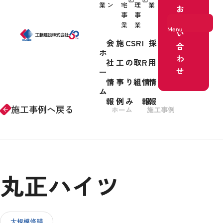
業
ン
宅
理
業
お
事
事
問
業
業
Menu
い
会
施
CSR
I
採
合
ホ
わ
社
工
の取
R
用
ホーム
せ
ー
情
事
り組
情
情
事業紹介
ム
報
例
み
報
報
施工事例へ戻る
ホーム
施工事例
リノベー
arrow_forward
会社情報
丸正ハイツ
施工事例
CSRの取り組み
大規模修繕