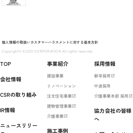
個人情報の取扱い
カスタマーハラスメントに対する基本方針
Copyright© KUDO CORPORATION All rights reserved.
TOP
事業紹介
採用情報
建設事業
新卒採用
open_in_new
会社情報
リノベーション
中途採用
CSRの取り組み
注文住宅事業
介護事業本部 採用
open_in_new
open_in_new
建物管理事業
open_in_new
IR情報
協力会社の皆様
介護事業
open_in_new
へ
ニュースリリー
施工事例