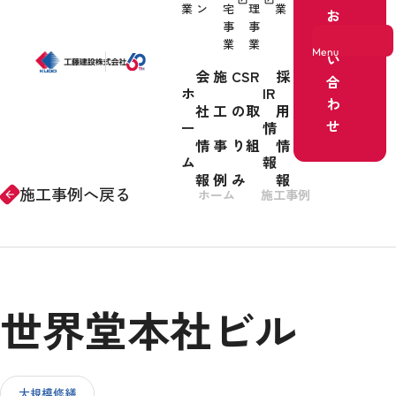
業
ン
宅
理
業
お
事
事
問
業
業
Menu
い
会
施
CSR
採
合
ホ
IR
わ
社
工
の取
用
ホーム
せ
ー
情
情
事
り組
情
事業紹介
ム
報
報
例
み
報
施工事例へ戻る
ホーム
施工事例
リノベー
arrow_forward
会社情報
世界堂本社ビル
施工事例
CSRの取り組み
大規模修繕