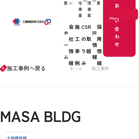
業
ン
宅
理
業
お
事
事
問
業
業
Menu
い
会
施
CSR
採
合
ホ
IR
わ
社
工
の取
用
ホーム
せ
ー
情
情
事
り組
情
事業紹介
ム
報
報
例
み
報
施工事例へ戻る
ホーム
施工事例
リノベー
arrow_forward
会社情報
MASA BLDG
施工事例
CSRの取り組み
大規模修繕