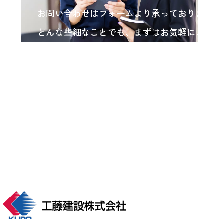
お問い合わせはフォームより承っております
どんな些細なことでも、まずはお気軽にご相
い。
各種お問い合わせ
arrow_forward