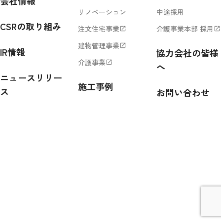
会社情報
リノベーション
中途採用
CSRの取り組み
注文住宅事業
介護事業本部 採用
open_in_new
open_in_new
建物管理事業
open_in_new
IR情報
協力会社の皆様
介護事業
open_in_new
へ
ニュースリリー
施工事例
ス
お問い合わせ