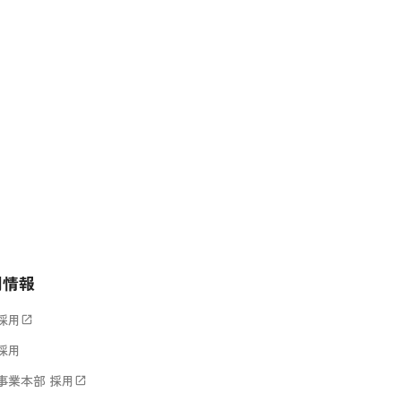
用情報
採用
open_in_new
採用
事業本部 採用
open_in_new