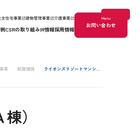
注文住宅事業
建物管理事業
介護事業
Menu
open_in_new
open_in_new
open_in_new
お問い合わせ
事例
CSRの取り組み
IR情報
採用情報
事業
耐震補強
ライオンズリゾートマンション芦名（Ａ棟）
Ａ棟）