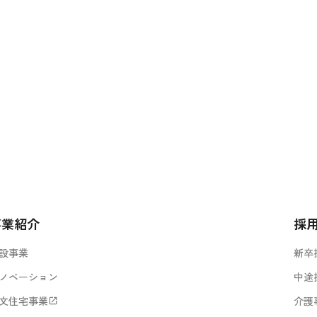
事業紹介
採
設事業
新卒
ノベーション
中途
文住宅事業
介護
open_in_new