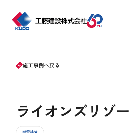
ホーム
事業紹介
施工事例へ戻る
arrow_forward
会社情報
ライオンズリゾー
施工事例
CSRの取り組み
耐震補強