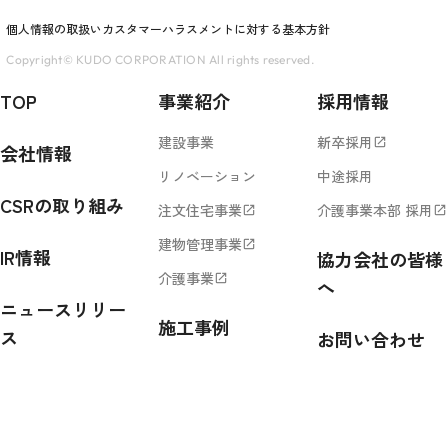
個人情報の取扱い
カスタマーハラスメントに対する基本方針
Copyright© KUDO CORPORATION All rights reserved.
TOP
事業紹介
採用情報
建設事業
新卒採用
open_in_new
会社情報
リノベーション
中途採用
CSRの取り組み
注文住宅事業
介護事業本部 採用
open_in_new
open_in_new
建物管理事業
open_in_new
IR情報
協力会社の皆様
介護事業
open_in_new
へ
ニュースリリー
施工事例
ス
お問い合わせ