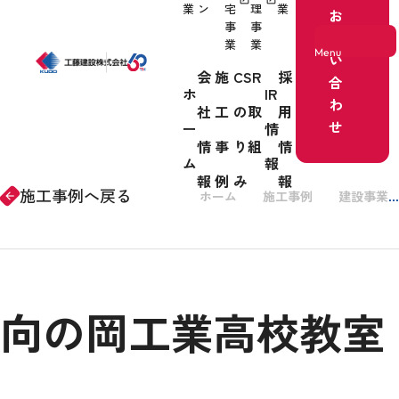
業
ン
宅
理
業
お
事
事
問
業
業
Menu
い
会
施
CSR
採
合
ホ
IR
わ
社
工
の取
用
ホーム
せ
ー
情
情
事
り組
情
事業紹介
ム
報
報
例
み
報
施工事例へ戻る
ホーム
施工事例
建設事業
arrow_forward
会社情報
向の岡工業高校教室
施工事例
CSRの取り組み