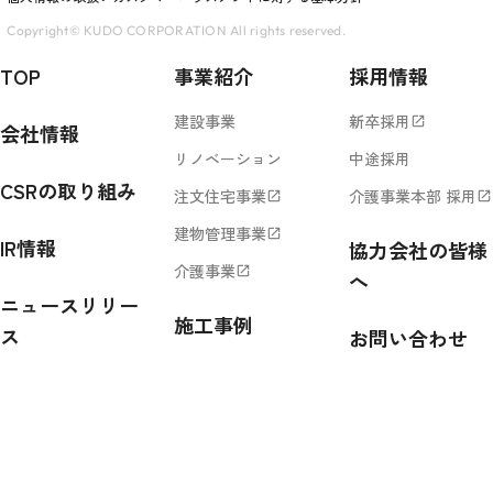
Copyright© KUDO CORPORATION All rights reserved.
TOP
事業紹介
採用情報
建設事業
新卒採用
open_in_new
会社情報
リノベーション
中途採用
CSRの取り組み
注文住宅事業
介護事業本部 採用
open_in_new
open_in_new
建物管理事業
open_in_new
IR情報
協力会社の皆様
介護事業
open_in_new
へ
ニュースリリー
施工事例
ス
お問い合わせ