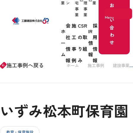
業
ン
宅
理
業
お
事
事
問
業
業
Menu
い
会
施
CSR
採
合
ホ
IR
わ
社
工
の取
用
ホーム
せ
ー
情
情
事
り組
情
事業紹介
ム
報
報
例
み
報
施工事例へ戻る
ホーム
施工事例
建設事業
arrow_forward
会社情報
いずみ松本町保育園
施工事例
CSRの取り組み
教育・保育施設