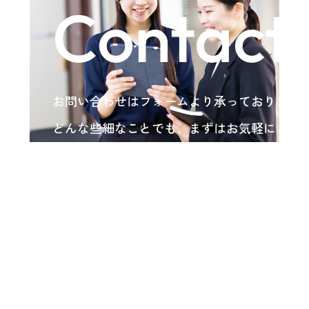
Contact
お問い合わせはフォームより承っております
どんな些細なことでも、まずはお気軽にご相
い。
各種お問い合わせ
arrow_forward