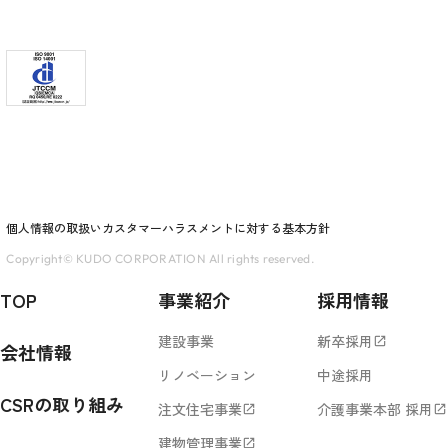
個人情報の取扱い
カスタマーハラスメントに対する基本方針
Copyright© KUDO CORPORATION All rights reserved.
TOP
事業紹介
採用情報
建設事業
新卒採用
open_in_new
会社情報
リノベーション
中途採用
CSRの取り組み
注文住宅事業
介護事業本部 採用
open_in_new
open_in_new
建物管理事業
open_in_new