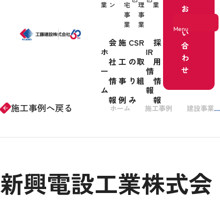
業
ン
宅
理
業
お
事
事
問
業
業
Menu
い
会
施
CSR
採
合
ホ
IR
わ
社
工
の取
用
ホーム
せ
ー
情
情
事
り組
情
事業紹介
ム
報
報
例
み
報
施工事例へ戻る
ホーム
施工事例
建設事業
arrow_forward
会社情報
新興電設工業株式会
施工事例
CSRの取り組み