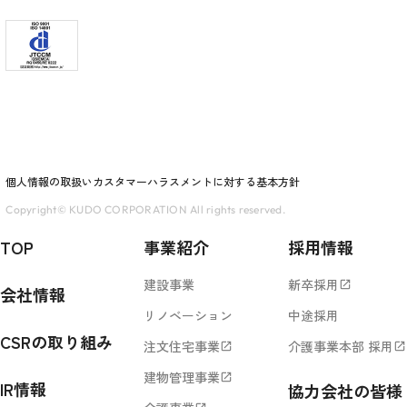
個人情報の取扱い
カスタマーハラスメントに対する基本方針
Copyright© KUDO CORPORATION All rights reserved.
TOP
事業紹介
採用情報
建設事業
新卒採用
open_in_new
会社情報
リノベーション
中途採用
CSRの取り組み
注文住宅事業
介護事業本部 採用
open_in_new
open_in_new
建物管理事業
open_in_new
IR情報
協力会社の皆様