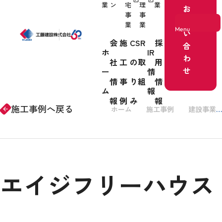
業
ン
宅
理
業
お
事
事
問
業
業
Menu
い
会
施
CSR
採
合
ホ
IR
わ
社
工
の取
用
ホーム
せ
ー
情
情
事
り組
情
事業紹介
ム
報
報
例
み
報
施工事例へ戻る
ホーム
施工事例
建設事業
arrow_forward
会社情報
エイジフリーハウス
施工事例
CSRの取り組み