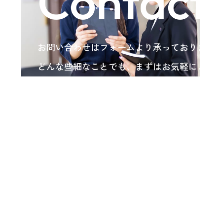
Contact
お問い合わせはフォームより承っております
どんな些細なことでも、まずはお気軽にご相
い。
各種お問い合わせ
arrow_forward