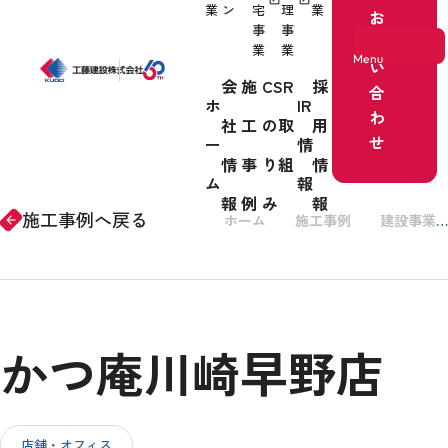
業
ン
宅
理
業
お
事
事
問
業
業
Menu
い
会
施
CSR
採
合
ホ
IR
わ
社
工
の取
用
ホーム
せ
ー
情
情
事
り組
情
事業紹介
ム
報
報
例
み
報
施工事例へ戻る
ホーム
施工事例
建設事業
arrow_forward
会社情報
かつ庵川崎早野店
施工事例
CSRの取り組み
店舗・オフィス