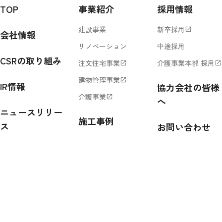
TOP
事業紹介
採用情報
建設事業
新卒採用
open_in_new
会社情報
リノベーション
中途採用
CSRの取り組み
注文住宅事業
介護事業本部 採用
open_in_new
open_in_new
建物管理事業
open_in_new
IR情報
協力会社の皆様
介護事業
open_in_new
へ
ニュースリリー
施工事例
ス
お問い合わせ