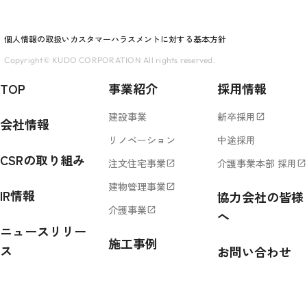
個人情報の取扱い
カスタマーハラスメントに対する基本方針
Copyright© KUDO CORPORATION All rights reserved.
TOP
事業紹介
採用情報
建設事業
新卒採用
open_in_new
会社情報
リノベーション
中途採用
CSRの取り組み
注文住宅事業
介護事業本部 採用
open_in_new
open_in_new
建物管理事業
open_in_new
IR情報
協力会社の皆様
介護事業
open_in_new
へ
ニュースリリー
施工事例
ス
お問い合わせ