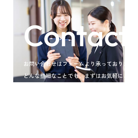
Contact
お問い合わせはフォームより承っております
どんな些細なことでも、まずはお気軽にご相
い。
各種お問い合わせ
arrow_forward