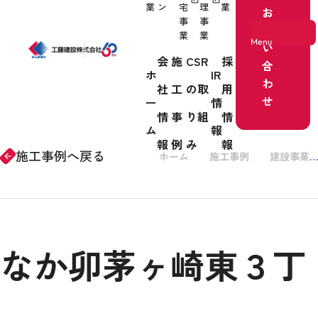
業
ン
宅
理
業
お
事
事
問
業
業
Menu
い
会
施
CSR
採
合
ホ
IR
わ
社
工
の取
用
ホーム
せ
ー
情
情
事
り組
情
事業紹介
ム
報
報
例
み
報
施工事例へ戻る
ホーム
施工事例
建設事業
arrow_forward
会社情報
なか卯茅ヶ崎東３丁
施工事例
CSRの取り組み