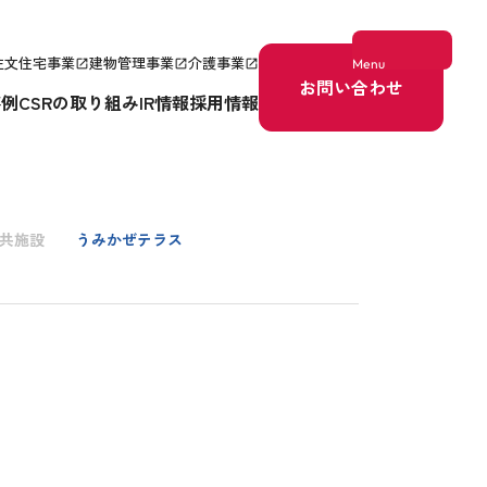
注文住宅事業
建物管理事業
介護事業
Menu
open_in_new
open_in_new
open_in_new
お問い合わせ
事例
CSRの取り組み
IR情報
採用情報
共施設
うみかぜテラス