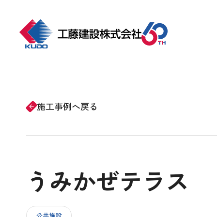
ホーム
事業紹介
施工事例へ戻る
arrow_forward
会社情報
うみかぜテラス
施工事例
CSRの取り組み
公共施設