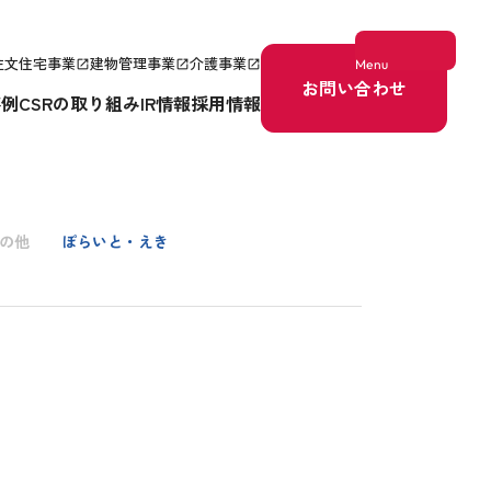
注文住宅事業
建物管理事業
介護事業
Menu
open_in_new
open_in_new
open_in_new
お問い合わせ
事例
CSRの取り組み
IR情報
採用情報
の他
ぽらいと・えき