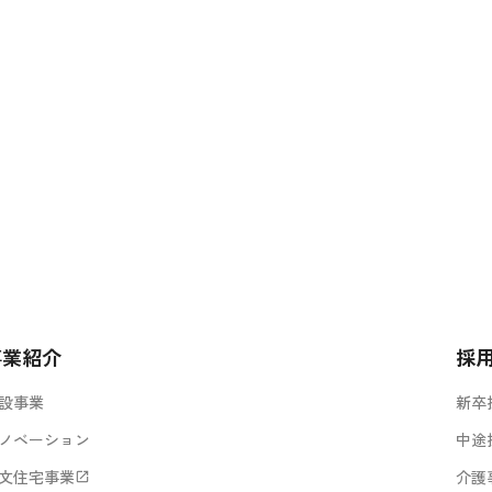
事業紹介
採
設事業
新卒
ノベーション
中途
文住宅事業
介護
open_in_new