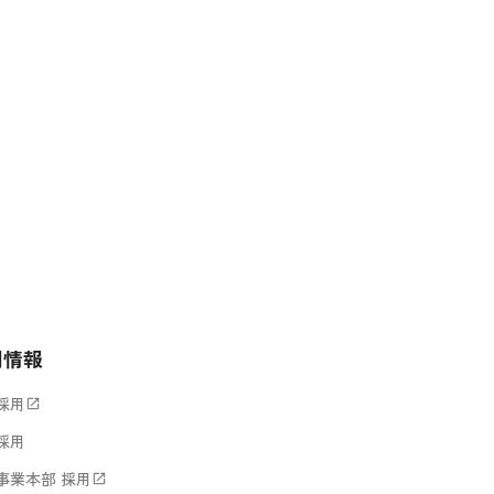
用情報
採用
open_in_new
採用
事業本部 採用
open_in_new