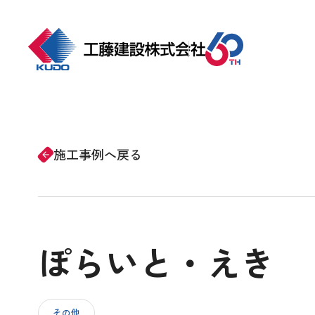
ホーム
事業紹介
施工事例へ戻る
arrow_forward
会社情報
ぽらいと・えき
施工事例
CSRの取り組み
その他