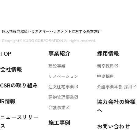
個人情報の取扱い
カスタマーハラスメントに対する基本方針
Copyright© KUDO CORPORATION All rights reserved.
TOP
事業紹介
採用情報
建設事業
新卒採用
open_in_new
会社情報
リノベーション
中途採用
CSRの取り組み
注文住宅事業
介護事業本部 採用
open_in_new
open_in_new
建物管理事業
open_in_new
IR情報
協力会社の皆様
介護事業
open_in_new
へ
ニュースリリー
施工事例
ス
お問い合わせ