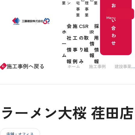
業
ン
宅
理
業
お
事
事
問
業
業
Menu
い
会
施
CSR
採
合
ホ
IR
わ
社
工
の取
用
ホーム
せ
ー
情
情
事
り組
情
事業紹介
ム
報
報
例
み
報
施工事例へ戻る
ホーム
施工事例
建設事業
arrow_forward
会社情報
ラーメン大桜 荏田店
施工事例
CSRの取り組み
店舗・オフィス