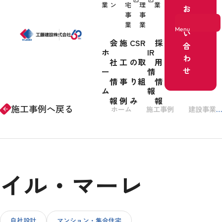
業
ン
宅
理
業
お
事
事
問
業
業
Menu
い
会
施
CSR
採
合
ホ
IR
わ
社
工
の取
用
ホーム
せ
ー
情
情
事
り組
情
事業紹介
ム
報
報
例
み
報
施工事例へ戻る
ホーム
施工事例
建設事業
arrow_forward
会社情報
イル・マーレ
施工事例
CSRの取り組み
自社設計
マンション・集合住宅