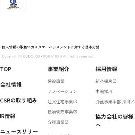
個人情報の取扱い
カスタマーハラスメントに対する基本方針
Copyright© KUDO CORPORATION All rights reserved.
TOP
事業紹介
採用情報
建設事業
新卒採用
open_in_new
会社情報
リノベーション
中途採用
CSRの取り組み
注文住宅事業
介護事業本部 採用
open_in_new
open_in_new
建物管理事業
open_in_new
IR情報
協力会社の皆様
介護事業
open_in_new
へ
ニュースリリー