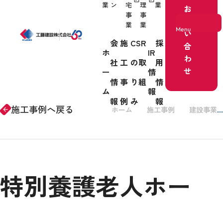
業
ン
宅
理
業
お
事
事
問
業
業
Menu
い
会
施
CSR
採
合
ホ
IR
わ
社
工
の取
用
ホーム
せ
ー
情
情
事
り組
情
事業紹介
ム
報
報
例
み
報
施工事例へ戻る
ホーム
施工事例
建設事業
arrow_forward
会社情報
特別養護老人ホー
施工事例
CSRの取り組み