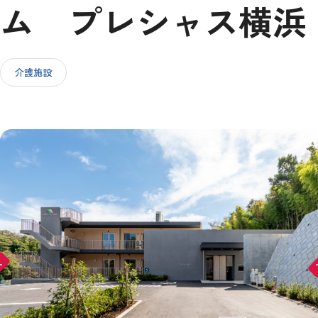
ム プレシャス横浜
IR情報
介護施設
採用情報
お問い合わせ
ward
arr