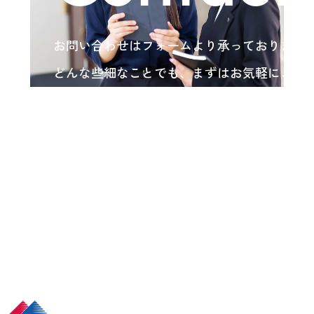
お問い合わせはフォームより承っております
どんな些細なことでも、まずはお気軽にご相
い。
各種お問い合わせ
arrow_forward