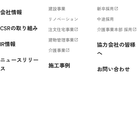
建設事業
新卒採用
open_in_new
会社情報
リノベーション
中途採用
CSRの取り組み
注文住宅事業
介護事業本部 採用
open_in_new
open_in_new
建物管理事業
open_in_new
IR情報
協力会社の皆様
介護事業
open_in_new
へ
ニュースリリー
施工事例
ス
お問い合わせ