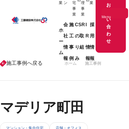
業
ン
宅
理
業
お
事
事
問
業
業
Menu
い
会
施
CSR
I
採
合
ホ
わ
社
工
の取
R
用
ホーム
せ
ー
情
事
り組
情
情
事業紹介
ム
報
例
み
報
報
施工事例へ戻る
ホーム
施工事例
建設事業
arrow_forward
会社情報
施工事例
マデリア町田
CSRの取り組み
マンション・集合住宅
店舗・オフィス