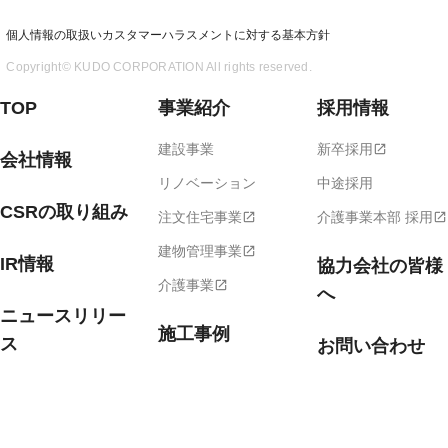
個人情報の取扱い
カスタマーハラスメントに対する基本方針
Copyright© KUDO CORPORATION All rights reserved.
TOP
事業紹介
採用情報
建設事業
新卒採用
open_in_new
会社情報
リノベーション
中途採用
CSRの取り組み
注文住宅事業
介護事業本部 採用
open_in_new
open_in_new
建物管理事業
open_in_new
IR情報
協力会社の皆様
介護事業
open_in_new
へ
ニュースリリー
施工事例
ス
お問い合わせ