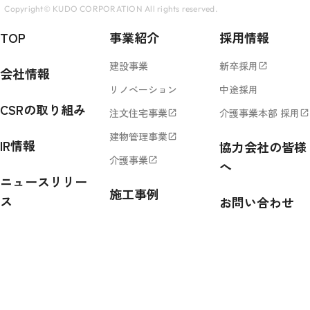
Copyright© KUDO CORPORATION All rights reserved.
TOP
事業紹介
採用情報
建設事業
新卒採用
open_in_new
会社情報
リノベーション
中途採用
CSRの取り組み
注文住宅事業
介護事業本部 採用
open_in_new
open_in_new
建物管理事業
open_in_new
IR情報
協力会社の皆様
介護事業
open_in_new
へ
ニュースリリー
施工事例
ス
お問い合わせ