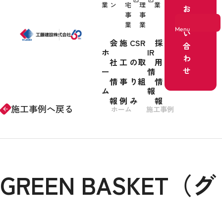
業
ン
宅
理
業
お
事
事
問
業
業
Menu
い
会
施
CSR
採
合
ホ
IR
わ
社
工
の取
用
ホーム
せ
ー
情
情
事
り組
情
事業紹介
ム
報
報
例
み
報
施工事例へ戻る
ホーム
施工事例
リノベー
arrow_forward
会社情報
GREEN BASKET（グ
施工事例
CSRの取り組み