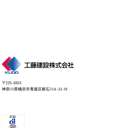
arrow_forward
資料請求す
する
arrow_forward
る
〒225-0003
神奈川県横浜市青葉区新石川4-33-10