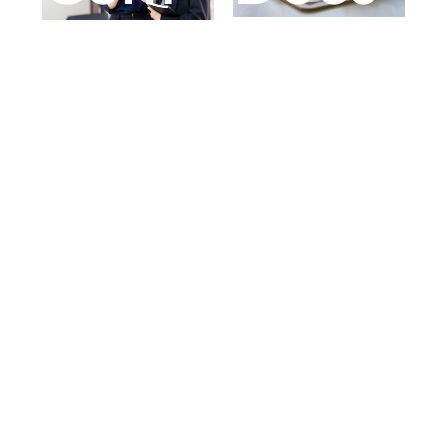
act
ment
s
皆様の建物の安全
性・資産価値向
フルリノベーショ
上・快適な居住環
ン、スーパーリ
境の維持を目的と
ニューアル等、
して、最適なリノ
各種方法に合わせ
ベーションプラン
た資料をご用意し
をご提案します。
ております。
お問い合わせ