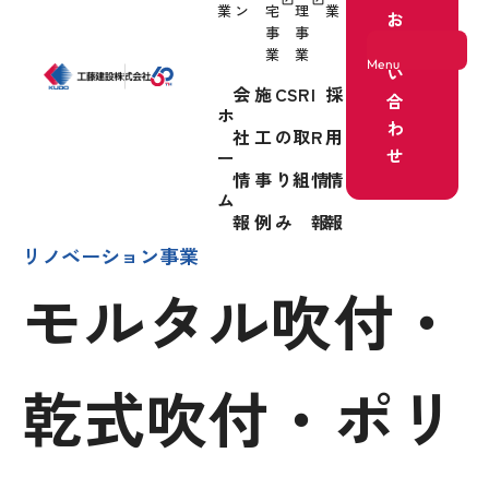
業
ン
宅
理
業
お
事
事
問
業
業
Menu
い
会
施
CSR
I
採
合
ホ
わ
社
工
の取
R
用
ホーム
せ
ー
情
事
り組
情
情
事業紹介
ム
報
例
み
報
報
リノベーション事業
モルタル吹付・
会社情報
乾式吹付・ポリ
施工事例
CSRの取り組み