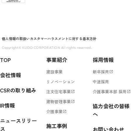
個人情報の取扱い
カスタマーハラスメントに対する基本方針
Copyright© KUDO CORPORATION All rights reserved.
TOP
事業紹介
採用情報
建設事業
新卒採用
open_in_new
会社情報
リノベーション
中途採用
CSRの取り組み
注文住宅事業
介護事業本部 採用
open_in_new
open_in_new
建物管理事業
open_in_new
IR情報
協力会社の皆様
介護事業
open_in_new
へ
ニュースリリー
施工事例
ス
お問い合わせ