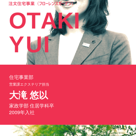
住宅事業部
営業課エクステリア担当
大滝 悠以
家政学部 住居学科卒
2009年入社