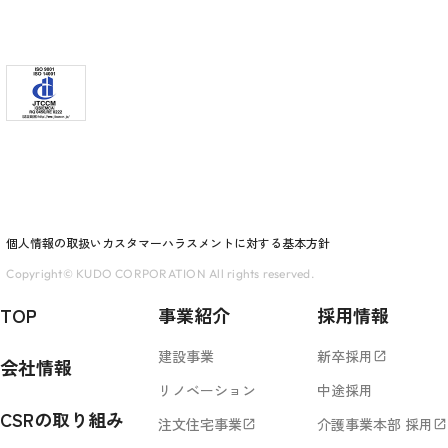
個人情報の取扱い
カスタマーハラスメントに対する基本方針
Copyright© KUDO CORPORATION All rights reserved.
TOP
事業紹介
採用情報
建設事業
新卒採用
open_in_new
会社情報
リノベーション
中途採用
CSRの取り組み
注文住宅事業
介護事業本部 採用
open_in_new
open_in_new