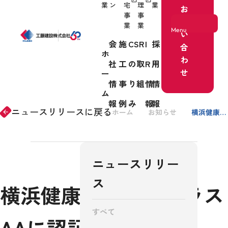
業
ン
宅
理
業
お
事
事
問
業
業
Menu
い
会
施
CSR
I
採
合
ホ
わ
社
工
の取
R
用
ホーム
せ
ー
情
事
り組
情
情
事業紹介
ム
報
例
み
報
報
ニュースリリースに戻る
ホーム
お知らせ
横浜健康経営認証クラスAAに認証されました
arrow_forward
会社情報
ニュースリリー
施工事例
ス
横浜健康経営認証クラス
すべて
AAに認証されました
CSRの取り組み