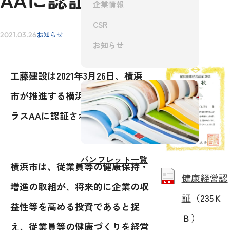
企業情報
CSR
お知らせ
2021.03.26
IR情報
お知らせ
工藤建設は2021年3月26日、横浜
採用情報
市が推進する横浜健康経営認証ク
ラスAAに認証されました。
お問い合わせ
パンフレット一覧
横浜市は、従業員等の健康保持・
健康経営認
増進の取組が、将来的に企業の収
証
（235Ｋ
益性等を高める投資であると捉
Ｂ）
え、従業員等の健康づくりを経営