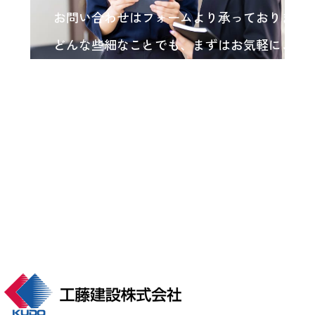
お問い合わせはフォームより承っております
どんな些細なことでも、まずはお気軽にご相
い。
各種お問い合わせ
arrow_forward