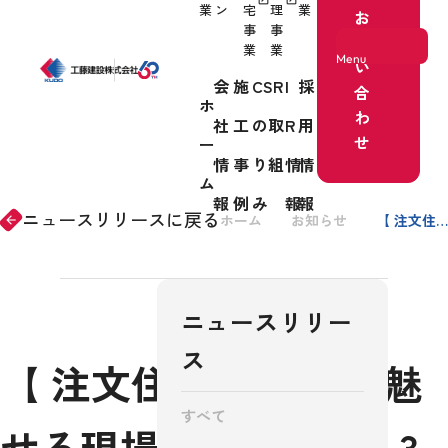
業
ン
宅
理
業
お
事
事
問
業
業
Menu
い
会
施
CSR
I
採
合
ホ
わ
社
工
の取
R
用
ホーム
せ
ー
情
事
り組
情
情
事業紹介
ム
報
例
み
報
報
ニュースリリースに戻る
ホーム
お知らせ
【 注文住宅事業 】「魅せる現場コンテスト」3年連続「総合最優秀賞」受賞
arrow_forward
会社情報
ニュースリリー
施工事例
ス
【 注文住宅事業 】「魅
すべて
せる現場コンテスト」3
CSRの取り組み