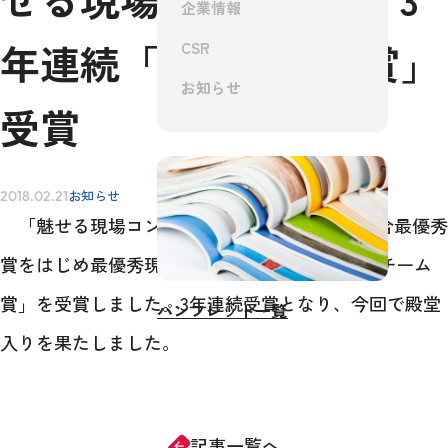
企業情報
年連続「総合最優秀賞」
CSR
IR情報
お知らせ
受賞
採用情報
お知らせ
2018.02.21
「魅せる現場コンテスト2017」において「総合最優秀
賞をはじめ最優秀現場賞・優秀大工会賞・優秀チーム
お問い合わせ
賞」を受賞しました。3年連続受賞となり、今回で殿堂
パンフレット一覧
入りを果たしました。
記事一覧へ
arrow_forward