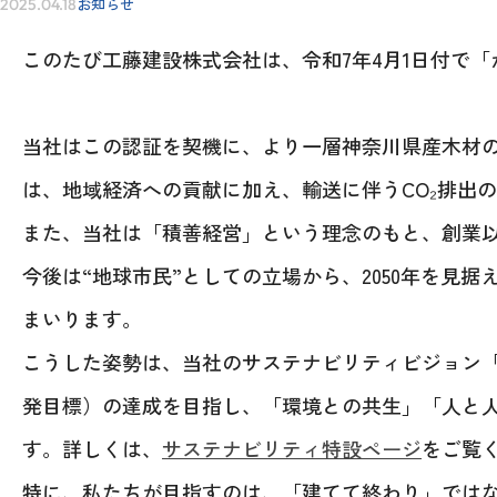
お知らせ
2025.04.18
このたび工藤建設株式会社は、令和7年4月1日付で「
IR情報
当社はこの認証を契機に、より一層神奈川県産木材
は、地域経済への貢献に加え、輸送に伴うCO₂排出
採用情報
また、当社は「積善経営」という理念のもと、創業
今後は“地球市民”としての立場から、2050年を見
まいります。
こうした姿勢は、当社のサステナビリティビジョン「
発目標）の達成を目指し、「環境との共生」「人と
す。詳しくは、
サステナビリティ特設ページ
をご覧
特に、私たちが目指すのは、「建てて終わり」では