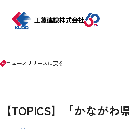
ホーム
事業紹介
ニュースリリースに戻る
arrow_forward
会社情報
施工事例
【TOPICS】「かなが
CSRの取り組み