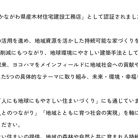
かながわ県産木材住宅建設工務店」として認証されました（
の活用を進め、地域資源を活かした持続可能な家づくり
の削減にもつながり、地球環境にやさしい建築手法とし
以来、ヨコハマをメインフィールドに地域社会への貢献
据えた5つの具体的なテーマに取り組み、未来・環境・幸
お問い合わせ
人にも地球にもやさしい住まいづくり」にも通じていま
人とのつながり」「地域とともに育つ社会の実現」を軸
ください。
ない住まいの提供。地域の森林や自然と共に育まれる持