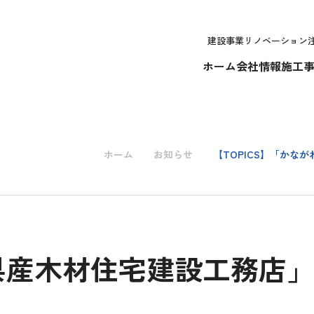
建設事業
リノベーション
ホーム
会社情報
施工
ホーム
お知らせ
【TOPICS】「かな
わ県産木材住宅建設工務店