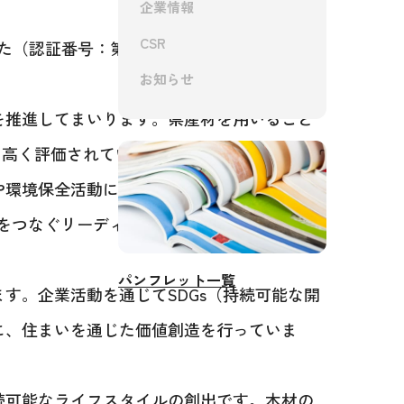
企業情報
CSR
認証番号：第7-061号）。
お知らせ
を推進してまいります。県産材を用いること
て高く評価されています。
や環境保全活動に取り組んでまいりました。
福をつなぐリーディングカンパニーを目指して
パンフレット一覧
す。企業活動を通じてSDGs（持続可能な開
に、住まいを通じた価値創造を行っていま
続可能なライフスタイルの創出です。木材の