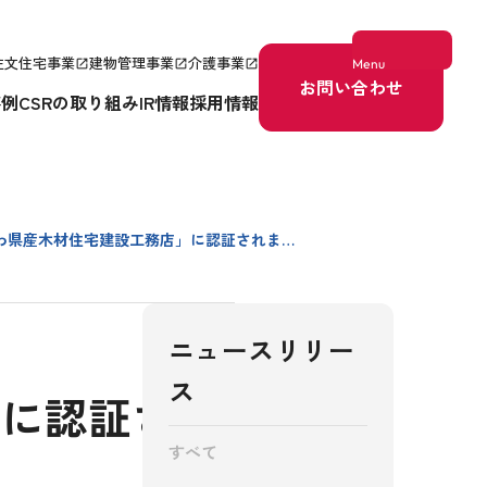
注文住宅事業
建物管理事業
介護事業
Menu
open_in_new
open_in_new
open_in_new
お問い合わせ
事例
CSRの取り組み
IR情報
採用情報
がわ県産木材住宅建設工務店」に認証されました
ニュースリリー
ス
」に認証されました
すべて