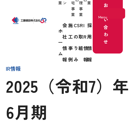
業
ン
宅
理
業
お
事
事
問
業
業
Menu
い
会
施
CSR
I
採
合
ホ
わ
社
工
の取
R
用
ホーム
せ
ー
情
事
り組
情
情
事業紹介
ム
報
例
み
報
報
IR情報
2025（令和7）年
会社情報
6月期
施工事例
CSRの取り組み