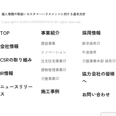
個人情報の取扱い
カスタマーハラスメントに対する基本方針
Copyright© KUDO CORPORATION All rights reserved.
TOP
事業紹介
採用情報
建設事業
新卒採用
open_in_new
会社情報
リノベーション
中途採用
CSRの取り組み
注文住宅事業
介護事業本部 採用
open_in_new
open_in_new
建物管理事業
open_in_new
IR情報
協力会社の皆様
介護事業
open_in_new
へ
ニュースリリー
施工事例
ス
お問い合わせ