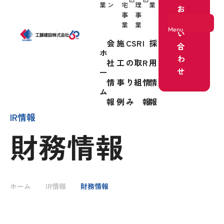
業
ン
宅
理
業
お
事
事
問
業
業
Menu
い
会
施
CSR
I
採
合
ホ
わ
社
工
の取
R
用
ホーム
せ
ー
情
事
り組
情
情
事業紹介
ム
報
例
み
報
報
IR情報
財務情報
会社情報
施工事例
ホーム
IR情報
財務情報
CSRの取り組み