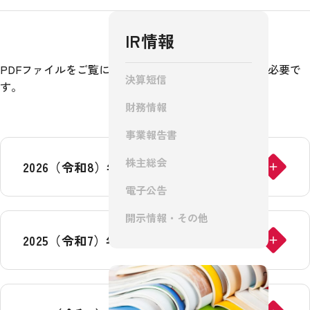
IR情報
IR情報
PDFファイルをご覧になるには、
Adobe® Reader®
が必要で
決算短信
す。
財務情報
採用情報
事業報告書
株主総会
2026（令和8）年6月期
電子公告
お問い合わせ
開示情報・その他
2025（令和7）年6月期