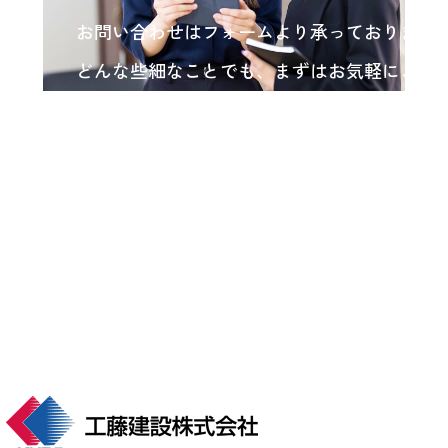
お問い合わせはフォームより承っております
どんな些細なことでも、まずはお気軽にご相
い。
各種お問い合わせ
arrow_forward