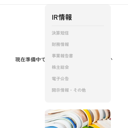
IR情報
IR情報
決算短信
財務情報
採用情報
事業報告書
現在準備中です。今しばらくお待ち下さい
株主総会
電子公告
お問い合わせ
開示情報・その他