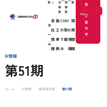
業
ン
宅
理
業
お
事
事
問
業
業
Menu
い
会
施
CSR
I
採
合
ホ
わ
社
工
の取
R
用
ホーム
せ
ー
情
事
り組
情
情
事業紹介
ム
報
例
み
報
報
IR情報
第51期
会社情報
施工事例
ホーム
IR情報
事業報告書
第51期
CSRの取り組み